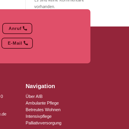
vorhanden.
Anruf
E-Mail
Navigation
 0
Über AIB
Ambulante Pflege
Betreutes Wohnen
e.de
Intensivpflege
Palliativversorgung